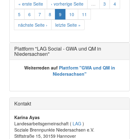
« erste Seite
‹ vorherige Seite
…
3
4
5
6
7
8
9
10
11
nächste Seite ›
letzte Seite »
Plattform "LAG Social - GWA und QM in
Niedersachsen"
Weiterreden auf
Plattform "GWA und QM in
Niedersachsen"
Kontakt
Karina Ayas
Landesarbeitsgemeinschaft (
LAG
)
Soziale Brennpunkte Niedersachsen e.V.
Stiftstraße 15, 30159 Hannover