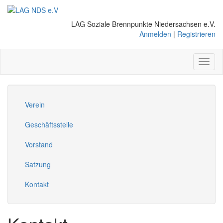
Direkt
zum
LAG Soziale Brennpunkte Niedersachsen e.V.
Inhalt
Anmelden
|
Registrieren
Toggl
naviga
Verein
Geschäftsstelle
Vorstand
Satzung
Kontakt