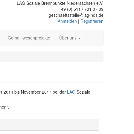
LAG Soziale Brennpunkte Niedersachsen e.V.
49 (0) 511 / 701 07 09
geschaeftsstelle@lag-nds.de
Anmelden
|
Registrieren
Gemeinwesenprojekte
Über uns
er 2014 bis November 2017 bei der
LAG
Soziale
nen".