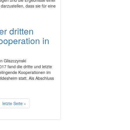
gen und die Ergebnisse einer
arzustellen, dass sie für eine
r dritten
Kooperation in
n Gliszczynski
17 fand die dritte und letzte
"Gelingende Kooperationen im
ildesheim statt. Als Abschluss
letzte Seite »