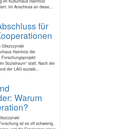
g im Kulturhaus Hainholz
utiert. Im Anschluss an diese...
bschluss für
ooperationen
 Gliszczynski
urhaus Hainholz die
 Forschungsprojekt
m Sozialraum“ statt. Nach der
nd der LAG soziale...
und
der: Warum
eration?
liszczynski
Forschung ist es oft schwierig,