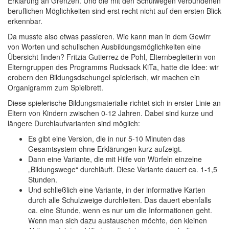
Erklärung an Grenzen. Und die mit den Schulwegen verbundenen
beruflichen Möglichkeiten sind erst recht nicht auf den ersten Blick
erkennbar.
Da musste also etwas passieren. Wie kann man in dem Gewirr
von Worten und schulischen Ausbildungsmöglichkeiten eine
Übersicht finden? Fritzia Gutierrez de Pohl, Elternbegleiterin von
Elterngruppen des Programms Rucksack KiTa, hatte die Idee: wir
erobern den Bildungsdschungel spielerisch, wir machen ein
Organigramm zum Spielbrett.
Diese spielerische Bildungsmaterialie richtet sich in erster Linie an
Eltern von Kindern zwischen 0-12 Jahren. Dabei sind kurze und
längere Durchlaufvarianten sind möglich:
Es gibt eine Version, die in nur 5-10 Minuten das
Gesamtsystem ohne Erklärungen kurz aufzeigt.
Dann eine Variante, die mit Hilfe von Würfeln einzelne
„Bildungswege“ durchläuft. Diese Variante dauert ca. 1-1,5
Stunden.
Und schließlich eine Variante, in der informative Karten
durch alle Schulzweige durchleiten. Das dauert ebenfalls
ca. eine Stunde, wenn es nur um die Informationen geht.
Wenn man sich dazu austauschen möchte, den kleinen