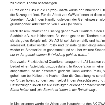
zu diesem Thema beschäftigen.
Durch einen Blick in die Leipzig-Charta wurde der inhaltliche Ei
die Sitzung eröffnet. Für die Arbeit von GWAler*innen ist diese 
Vorgehen. Auch in den Handlungsfeldern der Gemeinwesenarbeit l
grundlegende Arbeitsweise von GWA/QM finden.
Nach diesem inhaltlichen Einstieg gaben zwei Quartiere einen Ei
Stadtfeld e.V. aus Hildesheim. Bei ihnen gibt es ein Tandem au
sie als gutes Beispiel mit. Die AG ist seit Jahren aktiv und hat
adressiert. Dabei werden Politik und Ortsräte gezielt eingel
wieder im Stadtteilforum gesammelt und so über weitere Statio
nur in der gemeinsamen Entwicklung geht so was
…
“
Das zweite Praxisbeispiel Quartiersmanagement „Alt Laatzen ve
Bedarf einen Spielplatz umzugestalten. In Kooperation mit ein
ausgestattet und die Kaffeetafel gedeckt. Dann wurden Politik
geholt, um bei Kaffee und Kuchen über die Gestaltung zu spreche
vor Ort zu holen, sondern auch selbst in den Ausschüssen und äh
Ratssitzungen sollen für alle Beteiligten erlebbar gemacht werd
Büros holen“
und „
die Bewohner*innen in die Ratssitzung
“.
In Kleingruppen wurde die Arbeit zum Hauptthema des AK GWA zu 