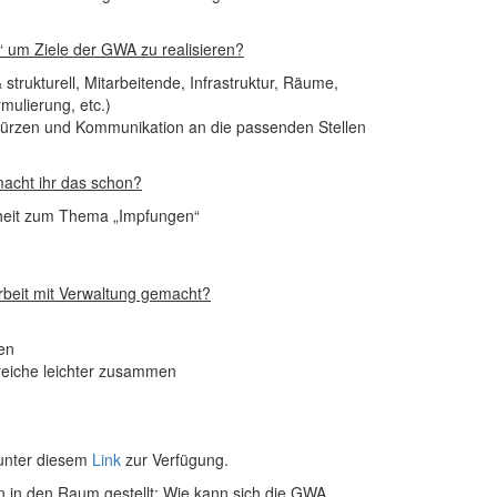
 um Ziele der GWA zu realisieren?
 strukturell, Mitarbeitende, Infrastruktur, Räume,
rmulierung, etc.)
ürzen und Kommunikation an die passenden Stellen
acht ihr das schon?
heit zum Thema „Impfungen“
beit mit Verwaltung gemacht?
en
reiche leichter zusammen
 unter diesem
Link
zur Verfügung.
 in den Raum gestellt: Wie kann sich die GWA