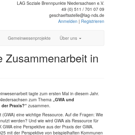
LAG Soziale Brennpunkte Niedersachsen e.V.
49 (0) 511 / 701 07 09
geschaeftsstelle@lag-nds.de
Anmelden
|
Registrieren
Gemeinwesenprojekte
Über uns
ie Zusammenarbeit in
inwesenarbeit tagte zum ersten Mal in diesem Jahr.
z Niedersachsen zum Thema
„GWA und
 der Praxis?“
zusammen.
t (GWA) eine wichtige Ressource. Auf die Fragen: Wie
enutzt werden? Und wie wird GWA als Ressource für
AK GWA eine Perspektive aus der Praxis der GWA.
25 mit der Perspektive von beispielhaften Kommunen