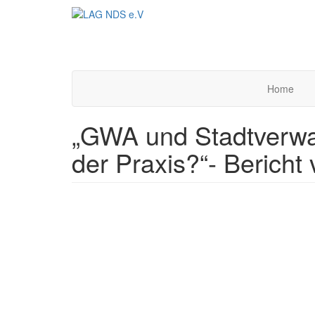
Direkt
zum
Inhalt
Home
„GWA und Stadtverwal
der Praxis?“- Beric