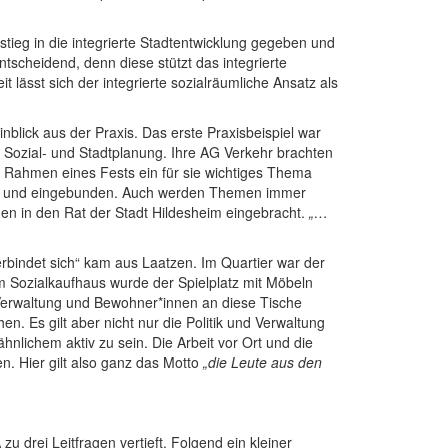
nstieg in die integrierte Stadtentwicklung gegeben und
entscheidend, denn diese stützt das integrierte
ässt sich der integrierte sozialräumliche Ansatz als
nblick aus der Praxis. Das erste Praxisbeispiel war
s Sozial- und Stadtplanung. Ihre AG Verkehr brachten
 im Rahmen eines Fests ein für sie wichtiges Thema
aden und eingebunden. Auch werden Themen immer
nen in den Rat der Stadt Hildesheim eingebracht.
„
…
rbindet sich“ kam aus Laatzen. Im Quartier war der
em Sozialkaufhaus wurde der Spielplatz mit Möbeln
, Verwaltung und Bewohner*innen an diese Tische
n. Es gilt aber nicht nur die Politik und Verwaltung
nlichem aktiv zu sein. Die Arbeit vor Ort und die
en. Hier gilt also ganz das Motto
„die Leute aus den
drei Leitfragen vertieft. Folgend ein kleiner