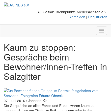
Direkt
zum
LAG Soziale Brennpunkte Niedersachsen e.V.
Inhalt
Anmelden
|
Registrieren
Toggl
naviga
Kaum zu stoppen:
Gespräche beim
Bewohner/innen-Treffen in
Salzgitter
07. Juni 2016 / Johanna Klatt
Die Gespräche an allen Ecken und Enden waren kaum zu
stoppen. Sei es am Tisch, zu Fuß unterwegs oder in der