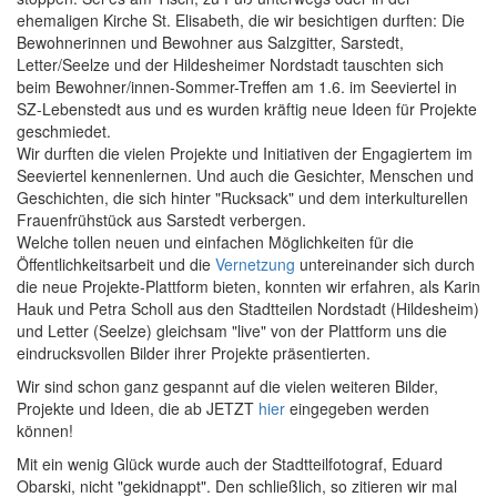
ehemaligen Kirche St. Elisabeth, die wir besichtigen durften: Die
Bewohnerinnen und Bewohner aus Salzgitter, Sarstedt,
Letter/Seelze und der Hildesheimer Nordstadt tauschten sich
beim Bewohner/innen-Sommer-Treffen am 1.6. im Seeviertel in
SZ-Lebenstedt aus und es wurden kräftig neue Ideen für Projekte
geschmiedet.
Wir durften die vielen Projekte und Initiativen der Engagiertem im
Seeviertel kennenlernen. Und auch die Gesichter, Menschen und
Geschichten, die sich hinter "Rucksack" und dem interkulturellen
Frauenfrühstück aus Sarstedt verbergen.
Welche tollen neuen und einfachen Möglichkeiten für die
Öffentlichkeitsarbeit und die
Vernetzung
untereinander sich durch
die neue Projekte-Plattform bieten, konnten wir erfahren, als Karin
Hauk und Petra Scholl aus den Stadtteilen Nordstadt (Hildesheim)
und Letter (Seelze) gleichsam "live" von der Plattform uns die
eindrucksvollen Bilder ihrer Projekte präsentierten.
Wir sind schon ganz gespannt auf die vielen weiteren Bilder,
Projekte und Ideen, die ab JETZT
hier
eingegeben werden
können!
Mit ein wenig Glück wurde auch der Stadtteilfotograf, Eduard
Obarski, nicht "gekidnappt". Den schließlich, so zitieren wir mal