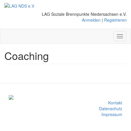
Direkt
zum
LAG Soziale Brennpunkte Niedersachsen e.V.
Inhalt
Anmelden
|
Registrieren
Toggl
naviga
Coaching
Kontakt
Datenschutz
Impressum