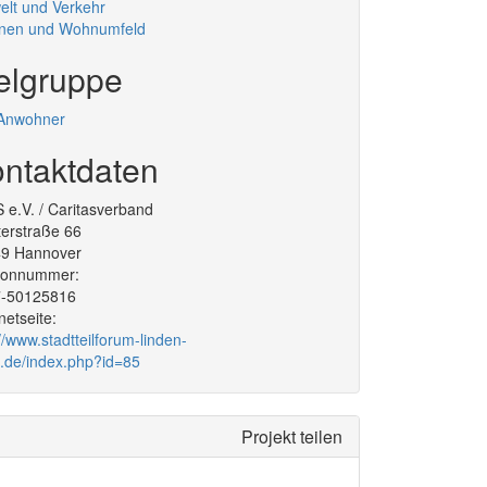
lt und Verkehr
nen und Wohnumfeld
elgruppe
 Anwohner
ntaktdaten
 e.V. / Caritasverband
terstraße 66
49
Hannover
efonnummer:
7-50125816
rnetseite:
://www.stadtteilforum-linden-
.de/index.php?id=85
Projekt teilen