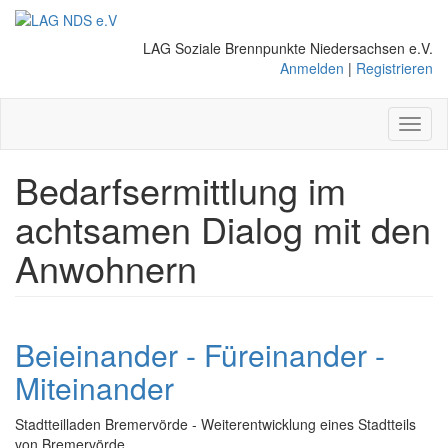
Direkt
zum
LAG Soziale Brennpunkte Niedersachsen e.V.
Inhalt
Anmelden
|
Registrieren
Toggl
naviga
Bedarfsermittlung im
achtsamen Dialog mit den
Anwohnern
Beieinander - Füreinander -
Miteinander
Stadtteilladen Bremervörde - Weiterentwicklung eines Stadtteils
von Bremervörde