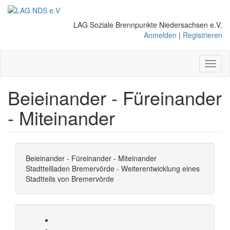
Direkt
zum
LAG Soziale Brennpunkte Niedersachsen e.V.
Inhalt
Anmelden
|
Registrieren
Toggl
naviga
Beieinander - Füreinander
- Miteinander
Beieinander - Füreinander - Miteinander
Stadtteilladen Bremervörde - Weiterentwicklung eines
Stadtteils von Bremervörde