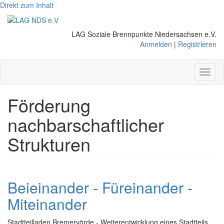
Direkt zum Inhalt
LAG Soziale Brennpunkte Niedersachsen e.V.
Anmelden
|
Registrieren
Toggl
naviga
Förderung
nachbarschaftlicher
Strukturen
Beieinander - Füreinander -
Miteinander
Stadtteilladen Bremervörde - Weiterentwicklung eines Stadtteils