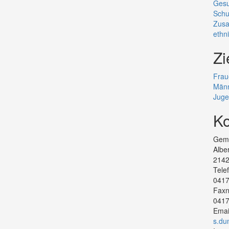
Gesu
Schu
Zusa
ethn
Zi
Frau
Män
Juge
Ko
Geme
Albe
214
Tel
0417
Fax
0417
Emai
s.du