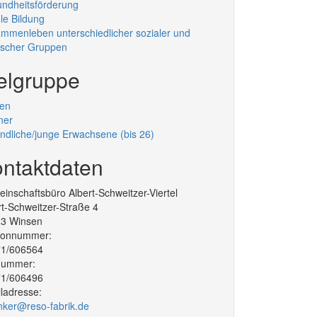
ndheitsförderung
le Bildung
mmenleben unterschiedlicher sozialer und
ischer Gruppen
elgruppe
en
ner
ndliche/junge Erwachsene (bis 26)
ntaktdaten
inschaftsbüro Albert-Schweitzer-Viertel
rt-Schweitzer-Straße 4
23
Winsen
efonnummer:
1/606564
nummer:
1/606496
ladresse:
nker@reso-fabrik.de