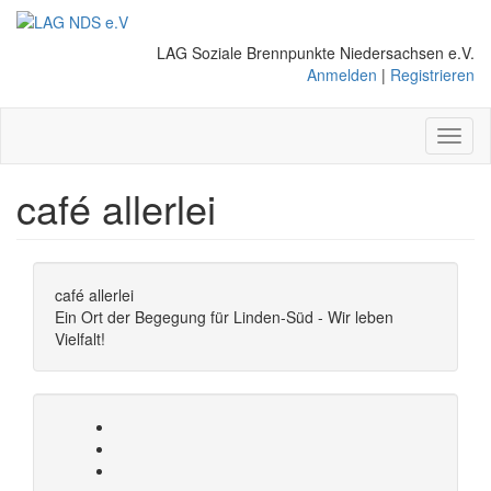
Direkt
zum
LAG Soziale Brennpunkte Niedersachsen e.V.
Inhalt
Anmelden
|
Registrieren
Toggl
naviga
café allerlei
café allerlei
Ein Ort der Begegung für Linden-Süd - Wir leben
Vielfalt!