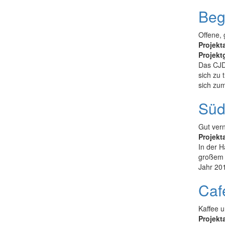
Beg
Offene,
Projekt
Projekt
Das CJD 
sich zu 
sich zum
Süd
Gut vern
Projekt
In der H
großem E
Jahr 201
Caf
Kaffee u
Projekt