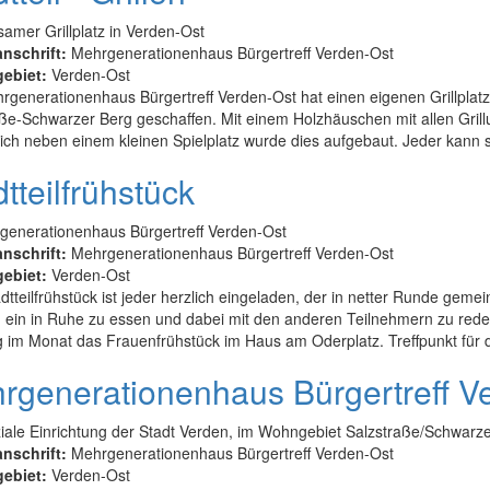
mer Grillplatz in Verden-Ost
anschrift:
Mehrgenerationenhaus Bürgertreff Verden-Ost
gebiet:
Verden-Ost
generationenhaus Bürgertreff Verden-Ost hat einen eigenen Grillplatz
ße-Schwarzer Berg geschaffen. Mit einem Holzhäuschen mit allen Grill
ich neben einem kleinen Spielplatz wurde dies aufgebaut. Jeder kann s
tteilfrühstück
generationenhaus Bürgertreff Verden-Ost
anschrift:
Mehrgenerationenhaus Bürgertreff Verden-Ost
gebiet:
Verden-Ost
tteilfrühstück ist jeder herzlich eingeladen, der in netter Runde ge
u ein in Ruhe zu essen und dabei mit den anderen Teilnehmern zu red
 im Monat das Frauenfrühstück im Haus am Oderplatz. Treffpunkt für d
rgenerationenhaus Bürgertreff V
iale Einrichtung der Stadt Verden, im Wohngebiet Salzstraße/Schwarze
anschrift:
Mehrgenerationenhaus Bürgertreff Verden-Ost
gebiet:
Verden-Ost