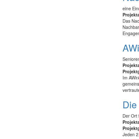
eine Ei
Projekt
Das Nac
Nachbars
Engageme
AWi
Seniore
Projekt
Projekt
Im AWirA
gemeinsa
vertrau
Die
Der Ort 
Projekt
Projekt
Jeden 2.