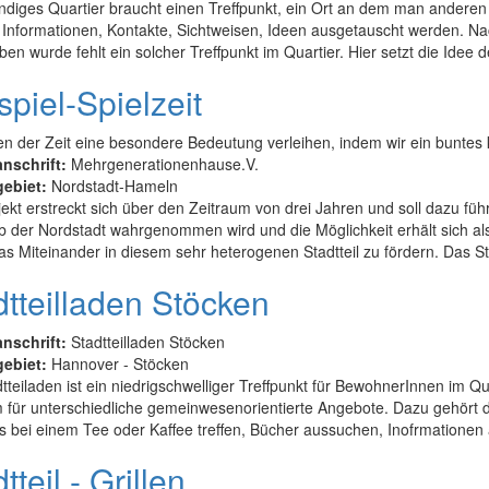
endiges Quartier braucht einen Treffpunkt, ein Ort an dem man ander
 Informationen, Kontakte, Sichtweisen, Ideen ausgetauscht werden. N
en wurde fehlt ein solcher Treffpunkt im Quartier. Hier setzt die Idee 
spiel-Spielzeit
en der Zeit eine besondere Bedeutung verleihen, indem wir ein buntes 
anschrift:
Mehrgenerationenhause.V.
gebiet:
Nordstadt-Hameln
ekt erstreckt sich über den Zeitraum von drei Jahren und soll dazu fü
b der Nordstadt wahrgenommen wird und die Möglichkeit erhält sich al
s Miteinander in diesem sehr heterogenen Stadtteil zu fördern. Das Star
dtteilladen Stöcken
anschrift:
Stadtteilladen Stöcken
gebiet:
Hannover - Stöcken
tteiladen ist ein niedrigschwelliger Treffpunkt für BewohnerInnen im Q
 für unterschiedliche gemeinwesenorientierte Angebote. Dazu gehört d
 bei einem Tee oder Kaffee treffen, Bücher aussuchen, Inofrmationen 
tteil - Grillen