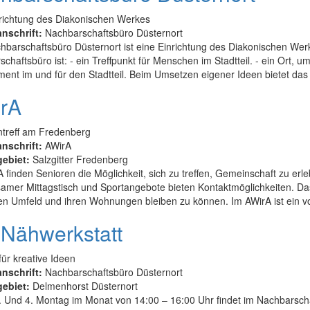
nrichtung des Diakonischen Werkes
anschrift:
Nachbarschaftsbüro Düsternort
hbarschaftsbüro Düsternort ist eine Einrichtung des Diakonischen We
chaftsbüro ist: - ein Treffpunkt für Menschen im Stadtteil. - ein Ort, u
nt im und für den Stadtteil. Beim Umsetzen eigener Ideen bietet das 
rA
ntreff am Fredenberg
anschrift:
AWirA
gebiet:
Salzgitter Fredenberg
 finden Senioren die Möglichkeit, sich zu treffen, Gemeinschaft zu erl
mer Mittagstisch und Sportangebote bieten Kontaktmöglichkeiten. Das 
ten Umfeld und ihren Wohnungen bleiben zu können. Im AWirA ist ein 
 Nähwerkstatt
für kreative Ideen
anschrift:
Nachbarschaftsbüro Düsternort
gebiet:
Delmenhorst Düsternort
 Und 4. Montag im Monat von 14:00 – 16:00 Uhr findet im Nachbarschaf