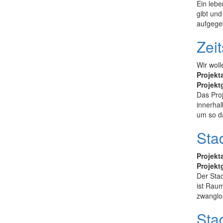
Ein leb
gibt und
aufgegeb
Zeit
Wir woll
Projekt
Projekt
Das Proj
innerhal
um so da
Sta
Projekt
Projekt
Der Stad
ist Raum
zwanglos
Stad