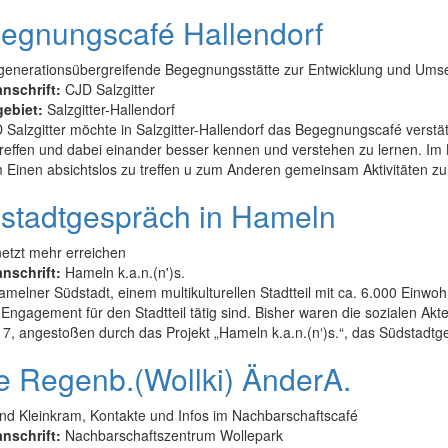
egnungscafé Hallendorf
 generationsübergreifende Begegnungsstätte zur Entwicklung und Umse
anschrift:
CJD Salzgitter
gebiet:
Salzgitter-Hallendorf
Salzgitter möchte in Salzgitter-Hallendorf das Begegnungscafé verstät
treffen und dabei einander besser kennen und verstehen zu lernen. I
 Einen absichtslos zu treffen u zum Anderen gemeinsam Aktivitäten zu e
stadtgespräch in Hameln
etzt mehr erreichen
anschrift:
Hameln k.a.n.(n')s.
amelner Südstadt, einem multikulturellen Stadtteil mit ca. 6.000 Einwohne
ngagement für den Stadtteil tätig sind. Bisher waren die sozialen Akte
7, angestoßen durch das Projekt „Hameln k.a.n.(n‘)s.“, das Südstadtge
e Regenb.(Wollki) ÄnderA.
nd Kleinkram, Kontakte und Infos im Nachbarschaftscafé
anschrift:
Nachbarschaftszentrum Wollepark