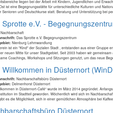
itsbereiche liegen bei der Arbeit mit Kindern, Jugendlichen und Erwa
st ist eine Begegnungsstätte für unterschiedliche Kulturen und Nationa
r Senioren und Deutschkurse statt. Beratung und Unterstützung bei pers
 Sprotte e.V. - Begegnungszent
 Nachbarschaft
anschrift:
Das Sprotte e.V. Begegnungszentrum
gebiet:
Nienburg Lehmwandlung
rein ist ein "Kind" der Sozialen Stadt , entstanden aus einer Grupp
er neuen Mitte für unser Stadtgebiet. Seit 2003 haben wir gemeinsam 
ame Coachings, Workshops und Sitzungen genutzt, um das neue Bege
 Willkommen in Düsternort (WinD
anschrift:
Nachbarschaftsbüro Düsternort
gebiet:
Delmenhorst Düsternort
lkommen in Düsternort-Café“ wurde im März 2014 gegründet. Anfangs n
nstitution im Stadtteil geworden. Wöchentlich wird sich im Nachbarscha
gibt es die Möglichkeit, sich in einer gemütlichen Atmosphäre bei Kaffee
hbarschaftsbüro Düsternort