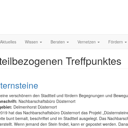
Aktuelles
Wissen
Beraten
Vernetzen
Fördern
tteilbezogenen Treffpunktes
ternsteine
teine verschönern den Stadtteil und fördern Begegnungen und Beweg
anschrift:
Nachbarschaftsbüro Düsternort
gebiet:
Delmenhorst Düsternort
019 hat das Nachbarschaftsbüro Düsternort das Projekt „Düsternsteine
ite bunt bemalt, beschriftet und im Stadtteil ausgelegt. Das Nachbars
rstellt. Wenn jemand den Stein findet, kann er gepostet werden. Danac