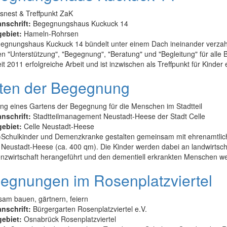
snest & Treffpunkt ZaK
anschrift:
Begegnungshaus Kuckuck 14
gebiet:
Hameln-Rohrsen
egnungshaus Kuckuck 14 bündelt unter einem Dach ineinander verzahn
n "Unterstützung", "Begegnung", "Beratung" und "Begleitung" für all
eit 2011 erfolgreiche Arbeit und ist inzwischen als Treffpunkt für Kinder et
ten der Begegnung
ng eines Gartens der Begegnung für die Menschen im Stadtteil
anschrift:
Stadtteilmanagement Neustadt-Heese der Stadt Celle
gebiet:
Celle Neustadt-Heese
)Schulkinder und Demenzkranke gestalten gemeinsam mit ehrenamtlich
l Neustadt-Heese (ca. 400 qm). Die Kinder werden dabei an landwirts
nzwirtschaft herangeführt und den dementiell erkrankten Menschen wer
egnungen im Rosenplatzviertel
am bauen, gärtnern, feiern
anschrift:
Bürgergarten Rosenplatzviertel e.V.
gebiet:
Osnabrück Rosenplatzviertel