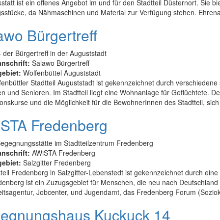
tatt ist ein offenes Angebot im und für den Stadtteil Düsternort. Sie
sstücke, da Nähmaschinen und Material zur Verfügung stehen. Ehrenamt
awo Bürgertreff
 der Bürgertreff in der Auguststadt
anschrift:
Salawo Bürgertreff
gebiet:
Wolfenbüttel Auguststadt
enbüttler Stadtteil Auguststadt ist gekennzeichnet durch verschiedene
n und Senioren. Im Stadtteil liegt eine Wohnanlage für Geflüchtete. De
ionskurse und die Möglichkeit für die BewohnerInnen des Stadtteil, sich 
STA Fredenberg
egegnungsstätte im Stadtteilzentrum Fredenberg
anschrift:
AWiSTA Fredenberg
gebiet:
Salzgitter Fredenberg
teil Fredenberg in Salzgitter-Lebenstedt ist gekennzeichnet durch ein
enberg ist ein Zuzugsgebiet für Menschen, die neu nach Deutschland 
itsagentur, Jobcenter, und Jugendamt, das Fredenberg Forum (Sozioku
egnungshaus Kuckuck 14