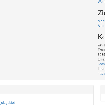
Woh
Zi
Mens
Älte
Ko
win 
Freil
308
Emai
koch
Inte
http
jektgebiet