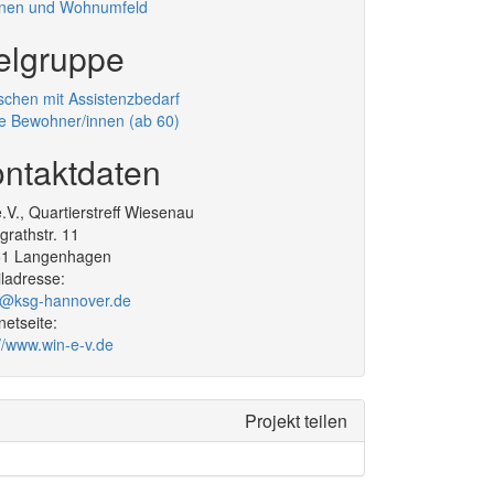
nen und Wohnumfeld
elgruppe
chen mit Assistenzbedarf
re Bewohner/innen (ab 60)
ntaktdaten
e.V., Quartierstreff Wiesenau
igrathstr. 11
51
Langenhagen
ladresse:
@ksg-hannover.de
rnetseite:
://www.win-e-v.de
Projekt teilen